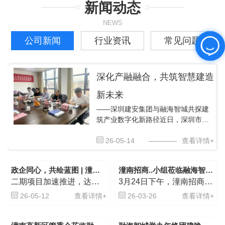
新闻动态
NEWS
公司新闻
行业资讯
常见问题
深化产融融合，共筑智慧建造
新未来
——深圳建安集团与融海智城共探建
筑产业数字化新路径近日，深圳市建
安（集团）股份有限公司西南区域市
场拓展总经理李默一行到访四川融海
26-05-14
————
查看详情+
智城科技集团有限公司，围绕“智慧工
地建设、建筑产业数字化转型”等议题
政企同心，共绘蓝图 | 潼南区调研组莅临融海智城，肯定成绩并助力新发展
潼南招商..小组莅临融海智城科技集团考察交流 ¦共探智慧城市合作新机遇
开展深度交流。融海智城董事长陈前
二期项目加速推进，达产后预计年产值1.3亿元，政企协力共促绿色数字未来
3月24日下午，潼南招商..小组一行莅临融海智城科技集团考察交流。双方围绕潼南区路灯节能改造及相关智慧城市项目，就合作方向、技术方案、商业模式等关键议题展开深入探讨，为后续务实合作奠定坚实基础。
及公司高管团队共同接待并参与座
谈。 座谈中，陈前对深圳建安集团的
26-05-12
查看详情+
26-03-26
查看详情+
到访表示热烈欢迎，并系统介