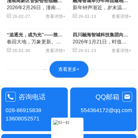
潼南高新区管委会莅临融海智城科技集团生产基地 共探政企合作新路径
融海智城举办年终团建晚宴 凝心聚力共启新年新篇
2026年2月26日，潼南高新区管委会一行到访融海智城科技集团生产基地开展考察交流。双方围绕产业发展、项目合作、区域共建等议题深入座谈，共同探讨政企合作新路径，谋划高质量发展新篇章。
新年钟声渐近，岁末温情涌动。在2025年忙碌收官之际，融海智城公司于农历腊月廿五组织全体员工举办年终聚餐团建活动。
26-02-27
查看详情+
26-02-13
查看详情+
“追逐光，成为光”——致公党迎春联谊会宣传融海智城公司捐赠太阳能路灯的善举
四川融海智城科技集团向叙永县麻城镇寨和村捐赠太阳能路灯 照亮乡村振兴路
春回大地，万象更新。在2026年新春佳节即将来临之际，致公党四川省直工委第六总支、致公党四川省直工委第十支部与四川社会主义学院行政管理处党支部携手举办了主题为“追逐光，成为光”的2026年迎春联谊会。四川融海智城科技集团有限公司在此次盛会上备受关注。
2026年1月21日，时值新春佳节来临之际，四川融海智城科技集团有限公司向四川省泸州市叙永县麻城镇寨和村捐赠30套太阳能路灯，以实际行动践行企业社会责任，助力乡村基础设施建设，为村民送去温暖与光明。
26-01-30
查看详情+
26-01-23
查看详情+
查看更多+
咨询电话
QQ邮箱
028-86915838
554364172@qq.com
13608052571