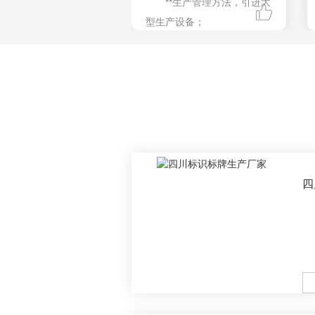
**生产管理方法，引进大
型生产设备；
采用ERP企业软件系统
化管理、合理排计划单，**准
时交货
咨询服务热线：
13608052571
四
M