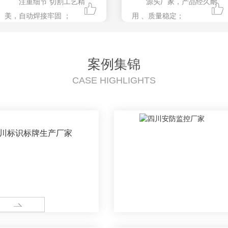
注重细节 切割工艺精
源头厂家，产品经久耐
美，自动焊接牢固 ；
用 、质量稳定；
用料足， 可靠，平价实
公司每年有陆续推出多
惠 ; 私人定制，款式新颖；
款外观设计**的道路照明产
咨询服务热线：
品；
案例集锦
13608052571
咨询服务热线：
CASE HIGHLIGHTS
13608052571
川标识标牌生产厂家
ORE