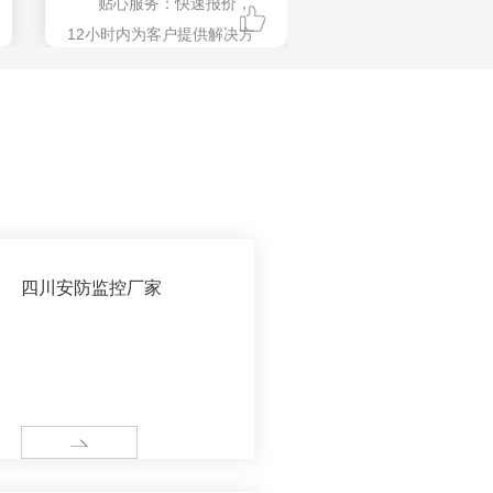
贴心服务：快速报价，
12小时内为客户提供解决方
案；
常年承接**各大城市路灯
工
咨询热线：
13608052571
四川安防监控厂家
MORE