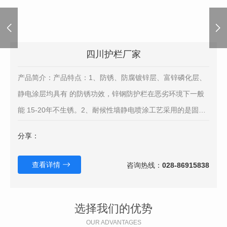
四川护栏厂家
产品简介：产品特点：1、防锈、防腐镀锌层、富锌磷化层、
静电涂层均具有 的防锈功效，锌钢防护栏在恶劣环境下一般
能 15-20年不生锈。2、耐候性墙静电喷涂工艺采用的是固态
粉末高温固化而成，这种粉末性能远远稳定于液态涂料（含油
分享：
漆）的性能，所以锌钢护栏具有很好的防抗紫外线功能，在太
阳光长期照射下基本不会变色。3、防拆采用防拆配件安装，
查看详情
咨询热线：
028-86915838
选择我们的优势
OUR ADVANTAGES