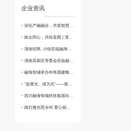
企业资讯
深化产融融合，共筑智慧建造新未来
政企同心，共绘蓝图 | 潼南区调研组莅临融海智城，肯定成绩并助力新发展
潼南招商..小组莅临融海智城科技集团考察交流 ¦共探智慧城市合作新机遇
潼南高新区管委会莅临融海智城科技集团生产基地 共探政企合作新路径
融海智城举办年终团建晚宴 凝心聚力共启新年新篇
“追逐光，成为光”——致公党迎春联谊会宣传融海智城公司捐赠太阳能路灯的善举
四川融海智城科技集团向叙永县麻城镇寨和村捐赠太阳能路灯 照亮乡村振兴路
路灯微光照乡邻 爱心捐赠护平安 —— 融海智城科技集团暖心路灯捐赠，陈伟会长代表受助群体致谢