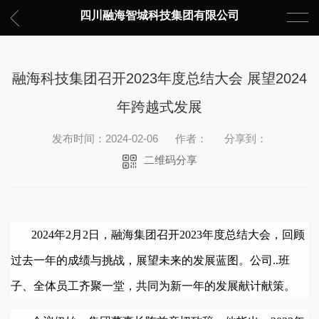
四川融海智城科技集团有限公司
融海科技集团召开2023年度总结大会 展望2024
年跨越式发展
发布时间：2024-02-06
作者：
分享到：
二维码分享
2024年2月2日，融海集团召开2023年度总结大会，回顾
过去一年的成绩与挑战，展望未来的发展蓝图。公司..班
子、全体员工齐聚一堂，共同为新一年的发展献计献策。