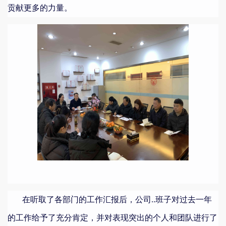
贡献更多的力量。
在听取了各部门的工作汇报后，公司..班子对过去一年
的工作给予了充分肯定，并对表现突出的个人和团队进行了