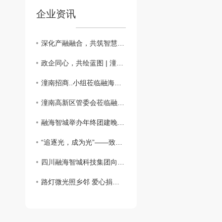
企业资讯
深化产融融合，共筑智慧建造新未来
政企同心，共绘蓝图 | 潼南区调研组莅临融海智城，肯定成绩并助力新发展
潼南招商..小组莅临融海智城科技集团考察交流 ¦共探智慧城市合作新机遇
潼南高新区管委会莅临融海智城科技集团生产基地 共探政企合作新路径
融海智城举办年终团建晚宴 凝心聚力共启新年新篇
“追逐光，成为光”——致公党迎春联谊会宣传融海智城公司捐赠太阳能路灯的善举
四川融海智城科技集团向叙永县麻城镇寨和村捐赠太阳能路灯 照亮乡村振兴路
路灯微光照乡邻 爱心捐赠护平安 —— 融海智城科技集团暖心路灯捐赠，陈伟会长代表受助群体致谢