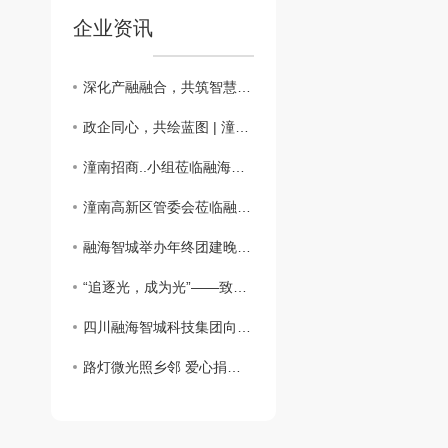
企业资讯
深化产融融合，共筑智慧建造新未来
政企同心，共绘蓝图 | 潼南区调研组莅临融海智城，肯定成绩并助力新发展
潼南招商..小组莅临融海智城科技集团考察交流 ¦共探智慧城市合作新机遇
潼南高新区管委会莅临融海智城科技集团生产基地 共探政企合作新路径
融海智城举办年终团建晚宴 凝心聚力共启新年新篇
“追逐光，成为光”——致公党迎春联谊会宣传融海智城公司捐赠太阳能路灯的善举
四川融海智城科技集团向叙永县麻城镇寨和村捐赠太阳能路灯 照亮乡村振兴路
路灯微光照乡邻 爱心捐赠护平安 —— 融海智城科技集团暖心路灯捐赠，陈伟会长代表受助群体致谢